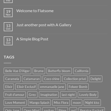
Fév
Aucun
commentaire
sur
Welcome to Flatsome
19
Bonjour
tout
Nov
Aucun
le
commentaire
monde !
sur
Just another post with A Gallery
13
Welcome
to
Oct
Aucun
Flatsome
commentaire
sur
A Simple Blog Post
13
Just
another
Oct
Aucun
post
commentaire
with
sur
A
A
Gallery
TAGS
Simple
Blog
Post
Belle Vue D'Alger
Brume
Butterfly bloom
California
Caramela
Catamaran
Coco shine
Collection privé
Delight
Elixir
Elixir Exclusif
emmanuelle jane
Folwer Bomb
Fruit d'amour
Grey
Imagination
last night
Lovely Body
Love Moment
Mango Splash
Miss Flora
moon
Night kiss
Only Jane
Open Mind
parfum
Piège
red
Regatus Exclusif