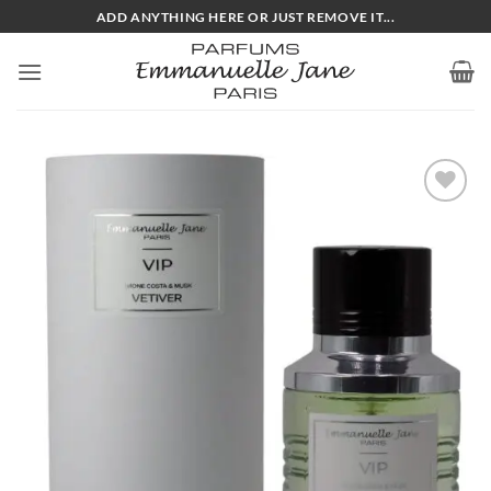
Passer
ADD ANYTHING HERE OR JUST REMOVE IT...
au
contenu
Ajouter
à la
liste
d’envies