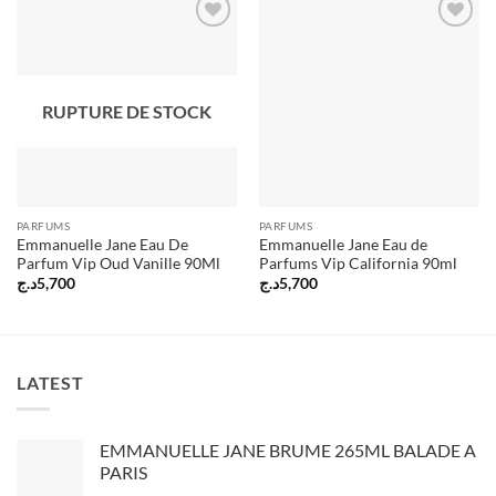
Ajouter
Ajouter
à la liste
à la liste
d’envies
d’envies
RUPTURE DE STOCK
PARFUMS
PARFUMS
Emmanuelle Jane Eau De
Emmanuelle Jane Eau de
Parfum Vip Oud Vanille 90Ml
Parfums Vip California 90ml
د.ج
5,700
د.ج
5,700
LATEST
EMMANUELLE JANE BRUME 265ML BALADE A
PARIS