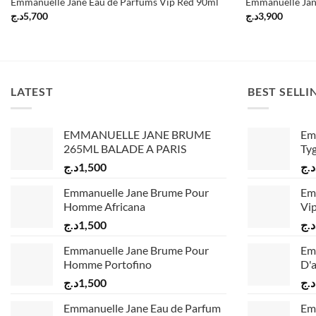
Emmanuelle Jane Eau de Parfums Vip Red 90ml
Emmanuelle Jan
د.ج
5,700
د.ج
3,900
LATEST
BEST SELLI
EMMANUELLE JANE BRUME
Em
265ML BALADE A PARIS
Ty
د.ج
1,500
د.ج
Emmanuelle Jane Brume Pour
Em
Homme Africana
Vip
د.ج
1,500
د.ج
Emmanuelle Jane Brume Pour
Em
Homme Portofino
D'
د.ج
1,500
د.ج
Emmanuelle Jane Eau de Parfum
Em