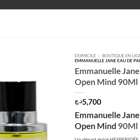
DOMICILE
»
BOUTIQUE EN LIG
EMMANUELLE JANE EAU DE P
Emmanuelle Jane
Ajouter
à la
Open Mind 90Ml
liste
d’envies
5,700
د.ج
Emmanuelle Jane
Open Mind
90Ml
Un départ épicé HESPERIDÉE 