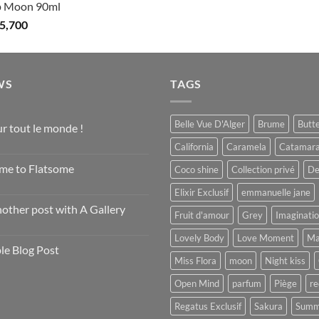
p Moon 90ml
5,700
WS
TAGS
Belle Vue D'Alger
Brume
Butte
r tout le monde !
California
Caramela
Catamar
ire
me to Flatsome
Coco shine
Collection privé
De
Elixir Exclusif
emmanuelle jane
ire
nother post with A Gallery
Fruit d'amour
Grey
Imaginati
ire
Lovely Body
Love Moment
Ma
le Blog Post
Miss Flora
moon
Night kiss
ire
Open Mind
parfum
Piège
re
Regatus Exclusif
Sakura
Summ