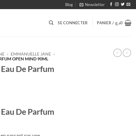
Blog
Newsletter
SE CONNECTER
PANIER /
د.ج
0
NE
»
EMMANUELLE JANE
»
ARFUM OPEN MIND 90ML
 Eau De Parfum
Eau De Parfum
en passant par une