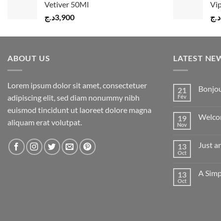
Vetiver 50Ml
Vi
د.ج
3,900
د.ج
ABOUT US
LATEST NE
Lorem ipsum dolor sit amet, consectetuer
Bonjou
21
adipiscing elit, sed diam nonummy nibh
Fév
Aucun
commenta
euismod tincidunt ut laoreet dolore magna
sur
Welco
19
Bonjour
aliquam erat volutpat.
tout
Nov
Aucun
le
commenta
monde !
sur
Just a
13
Welcome
to
Oct
Aucun
Flatsome
commenta
sur
A Simp
13
Just
another
Oct
Aucun
post
commenta
with
sur
A
A
Gallery
Simple
Blog