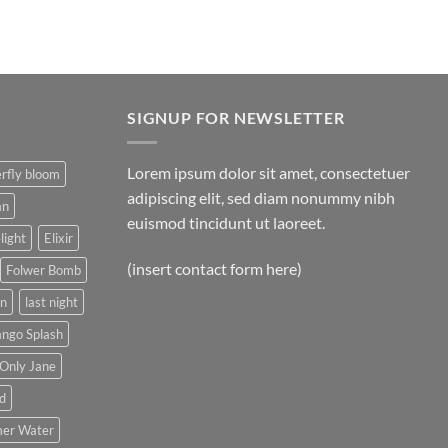
SIGNUP FOR NEWSLETTER
Lorem ipsum dolor sit amet, consectetuer
rfly bloom
adipiscing elit, sed diam nonummy nibh
an
euismod tincidunt ut laoreet.
light
Elixir
(insert contact form here)
Folwer Bomb
on
last night
ngo Splash
Only Jane
d
er Water