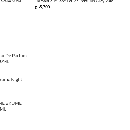
Havana 90ml
Emmanuelle Jane Eau de Parfums Grey 90ml
د.ج
5,700
au De Parfum
90ML
rume Night
NE BRUME
5ML