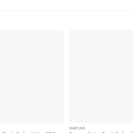
Ajouter
à la liste
d’envies
PARFUMS